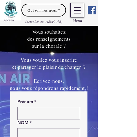
Qui sommes-nous ?
Accueil
Men
u
(actualisé au 04/08/2026)
Vous souhaitez
des renseignements
sur la chorale ?
Vous voulez vous inscrire
et partager le plaisir de chanter
?
Ecrivez-nous,
nous vous répondrons rapidement !
Prénom
*
NOM
*