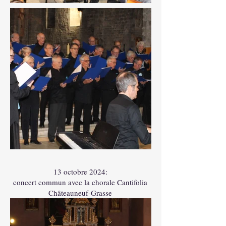
En
dehors
de
la
13 octobre 2024:
galerie
concert commun avec la chorale Cantifolia
Châteauneuf-Grasse