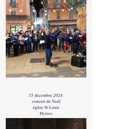
En
dehors
de
la
galerie
15 décembre 2024:
concert de Noël
église St-Louis
Hyères