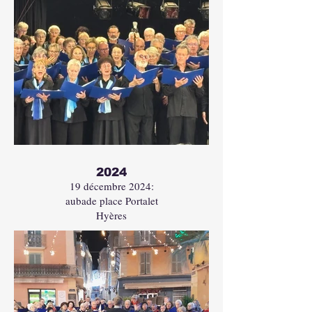
En
dehors
de
2024
la
galerie
19 décembre 2024:
aubade place Portalet
Hyères