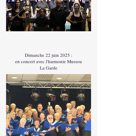
En
dehors
de
la
galerie
Dimanche 22 juin 2025 :
en concert avec l'harmonie Mussou
La Garde