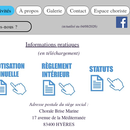
ivités
À propos
Galerie
Contact
Espace choriste
s-nous ?
(actualisé au 04/08/2026)
Informations pratiques
(en téléchargement)
Adresse postale du siège social :
Chorale Brise Marine
17 avenue de la Méditerranée
83400 HYÈRES