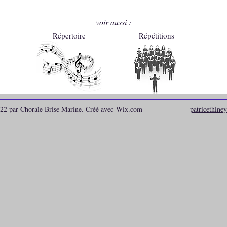
voir aussi :
Répertoire
Répétitions
22 par Chorale Brise Marine. Créé avec
Wix.com
patricethin