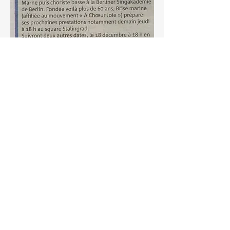
27 mai 2022:
"nombreux applaudissements
pour 3 chorales à Hyères"