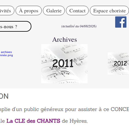
ivités
À propos
Galerie
Contact
Espace choriste
s-nous ?
(actualisé au 04/08/2026)
Archives